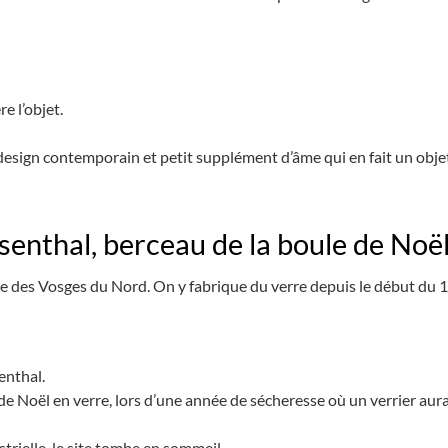
re l’objet.
 design contemporain et petit supplément d’âme qui en fait un objet
isenthal, berceau de la boule de Noë
ue des Vosges du Nord. On y fabrique du verre depuis le début du 18
enthal.
e Noël en verre, lors d’une année de sécheresse où un verrier aura
trielle, le site tombe en sommeil.