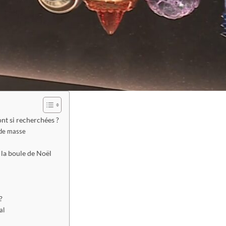
nt si recherchées ?
t de masse
 la boule de Noël
?
al