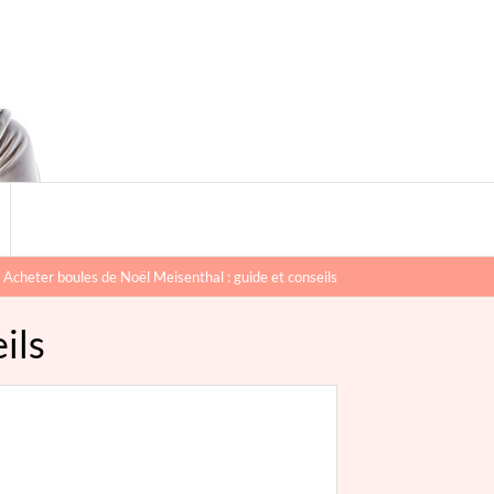
Search
for:
Search Button
Acheter boules de Noël Meisenthal : guide et conseils
ils