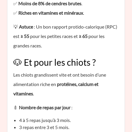
✅
Moins de 8% de cendres brutes
.
✅
Riches en vitamines et minéraux
.
💡
Astuce
: Un bon rapport protido-calorique (RPC)
est
≥ 55
pour les petites races et
≥ 65
pour les
grandes races.
🐶 Et pour les chiots ?
Les chiots grandissent vite et ont besoin d’une
alimentation riche en
protéines, calcium et
vitamines
.
🍼
Nombre de repas par jour
:
4 à 5 repas jusqu’à 3 mois.
3 repas entre 3 et 5 mois.