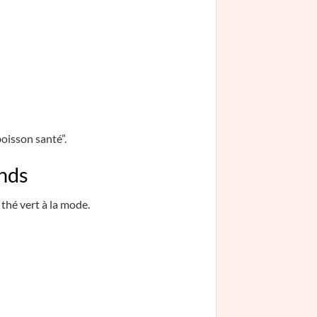
boisson santé”.
ands
 thé vert à la mode.