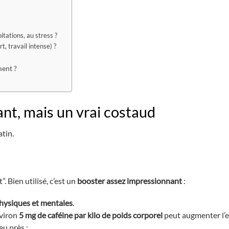
itations, au stress ?
, travail intense) ?
ent ?
ant, mais un vrai costaud
tin.
”. Bien utilisé, c’est un
booster assez impressionnant
:
hysiques et mentales
.
nviron
5 mg de caféine par kilo de poids corporel
peut augmenter l’en
eu près :