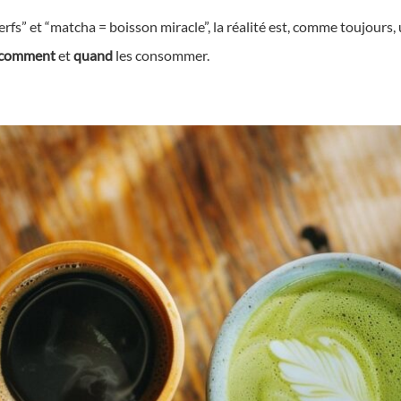
nerfs” et “matcha = boisson miracle”, la réalité est, comme toujour
comment
et
quand
les consommer.