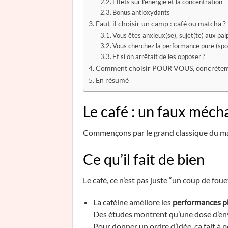
Effets sur l’énergie et la concentration
Bonus antioxydants
Faut-il choisir un camp : café ou matcha ?
Vous êtes anxieux(se), sujet(te) aux palp
Vous cherchez la performance pure (sport
Et si on arrêtait de les opposer ?
Comment choisir POUR VOUS, concrètem
En résumé
Le café : un faux méch
Commençons par le grand classique du ma
Ce qu’il fait de bien
Le café, ce n’est pas juste “un coup de fouet
La caféine améliore les
performances p
Des études montrent qu’une dose d’e
Pour donner un ordre d’idée, ça fait à p