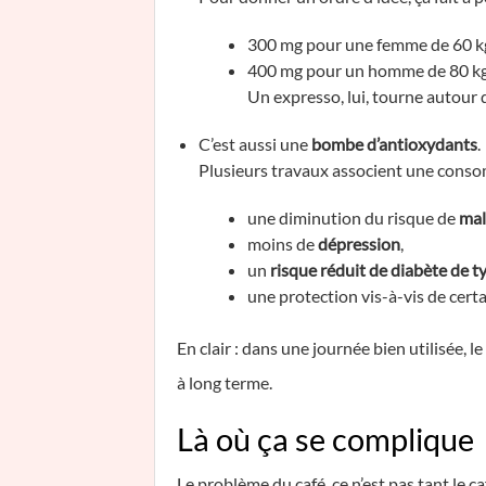
300 mg pour une femme de 60 k
400 mg pour un homme de 80 kg
Un expresso, lui, tourne autour
C’est aussi une
bombe d’antioxydants
.
Plusieurs travaux associent une conso
une diminution du risque de
mal
moins de
dépression
,
un
risque réduit de diabète de t
une protection vis-à-vis de cert
En clair : dans une journée bien utilisée, l
à long terme.
Là où ça se complique
Le problème du café, ce n’est pas tant le 