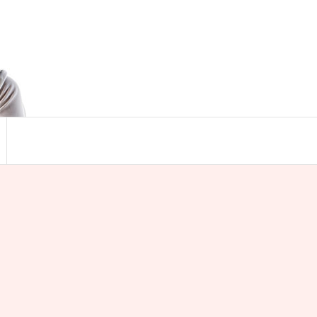
Search
for:
Search Button