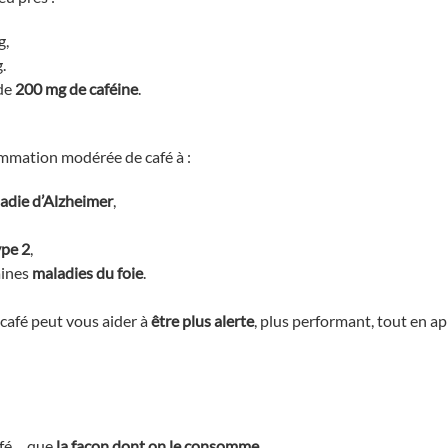
g,
.
 de
200 mg de caféine
.
mmation modérée de café à :
adie d’Alzheimer
,
ype 2
,
aines
maladies du foie
.
e café peut vous aider à
être plus alerte
, plus performant, tout en a
café… que
la façon dont on le consomme
.