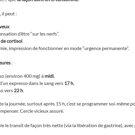
il peut :
rveux
ensation d’être “sur les nerfs”.
 de cortisol
cémie, impression de fonctionner en mode “urgence permanente”.
eures
:
so (environ 400 mg) à
midi
,
 d’un expresso dans le sang vers
17 h
,
so vers
22 h
.
ute la journée, surtout après 15 h, c’est se programmer soi-même p
mpenser. Cercle vicieux assuré.
e le transit de façon très nette (via la libération de gastrine), ave