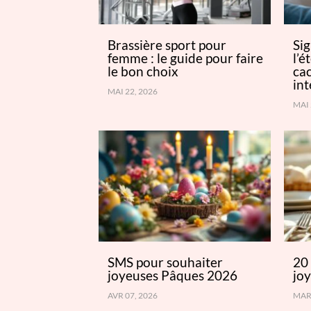
Brassière sport pour
Sig
femme : le guide pour faire
l’
le bon choix
cac
int
MAI 22, 2026
MAI 
SMS pour souhaiter
20
joyeuses Pâques 2026
jo
AVR 07, 2026
MAR 