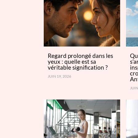
Regard prolongé dans les
Qu
yeux : quelle est sa
s’a
véritable signification ?
ins
cro
JUIN 19, 2026
Ant
JUIN