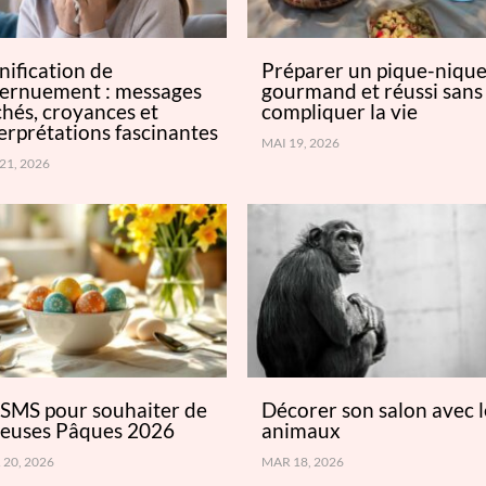
nification de
Préparer un pique-niqu
éternuement : messages
gourmand et réussi sans
hés, croyances et
compliquer la vie
erprétations fascinantes
MAI 19, 2026
21, 2026
 SMS pour souhaiter de
Décorer son salon avec l
yeuses Pâques 2026
animaux
20, 2026
MAR 18, 2026