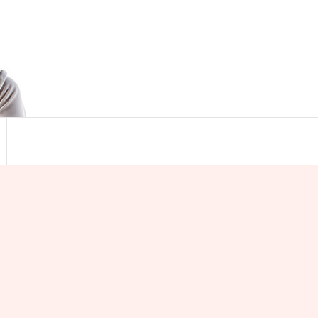
Search
for:
Search Button