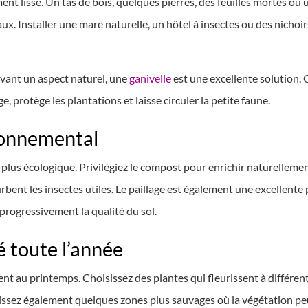
ment lisse. Un tas de bois, quelques pierres, des feuilles mortes o
. Installer une mare naturelle, un hôtel à insectes ou des nichoir
rvant un aspect naturel, une
ganivelle
est une excellente solution. 
 protège les plantations et laisse circuler la petite faune.
ronnemental
r plus écologique. Privilégiez le compost pour enrichir naturellement
urbent les insectes utiles. Le paillage est également une excellente pr
rogressivement la qualité du sol.
é toute l’année
nt au printemps. Choisissez des plantes qui fleurissent à différent
aissez également quelques zones plus sauvages où la végétation pe