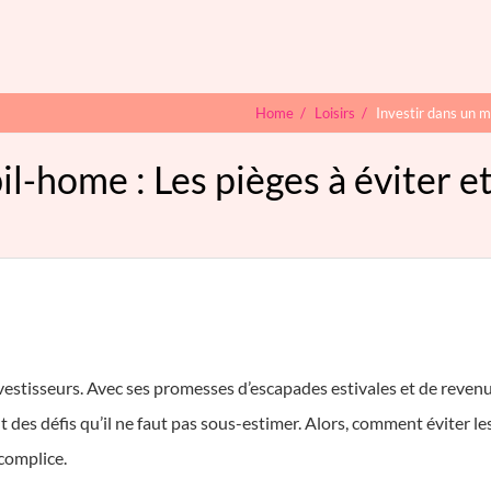
Home
/
Loisirs
/
Investir dans un m
il-home : Les pièges à éviter e
stisseurs. Avec ses promesses d’escapades estivales et de revenus lo
 des défis qu’il ne faut pas sous-estimer. Alors, comment éviter l
 complice.