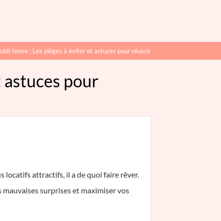
obil-home : Les pièges à éviter et astuces pour réussir
t astuces pour
catifs attractifs, il a de quoi faire rêver.
es mauvaises surprises et maximiser vos