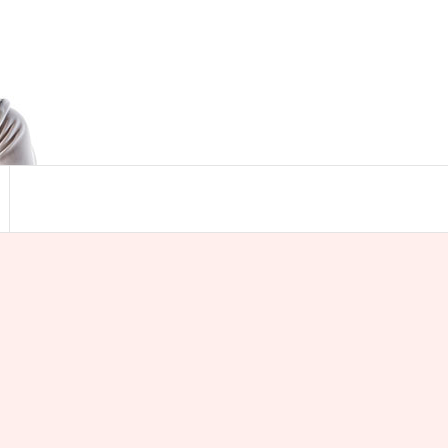
Search
for:
Search Button