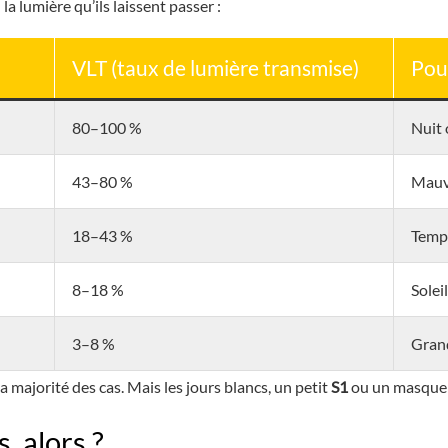
la lumière qu’ils laissent passer :
VLT (taux de lumière transmise)
Pou
80–100 %
Nuit 
43–80 %
Mauva
18–43 %
Temps
8–18 %
Solei
3–8 %
Grand
la majorité des cas. Mais les jours blancs, un petit
S1
ou un masque j
, alors ?