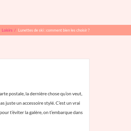
/
Loisirs
/
Lunettes de ski : comment bien les choisir ?
rte postale, la dernière chose qu’on veut,
s juste un accessoire stylé. C’est un vrai
, pour t’éviter la galère, on t’embarque dans