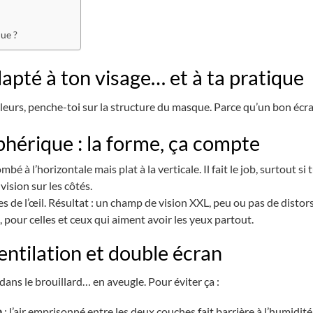
ue ?
apté à ton visage… et à ta pratique
eurs, penche-toi sur la structure du masque. Parce qu’un bon écran
phérique : la forme, ça compte
bombé à l’horizontale mais plat à la verticale. Il fait le job, surtout
vision sur les côtés.
bes de l’œil. Résultat : un champ de vision XXL, peu ou pas de distor
 pour celles et ceux qui aiment avoir les yeux partout.
ventilation et double écran
ns le brouillard… en aveugle. Pour éviter ça :
n
: l’air emprisonné entre les deux couches fait barrière à l’humidité