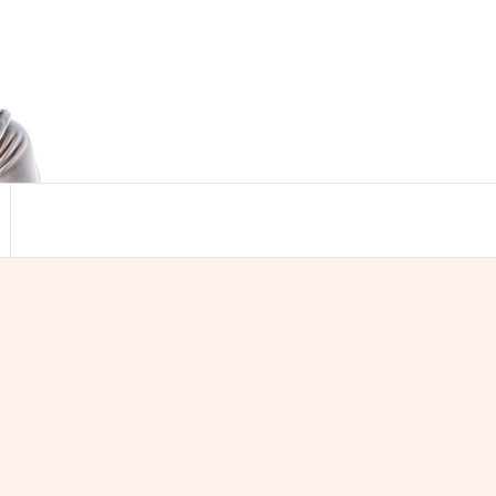
Search
for:
Search Button