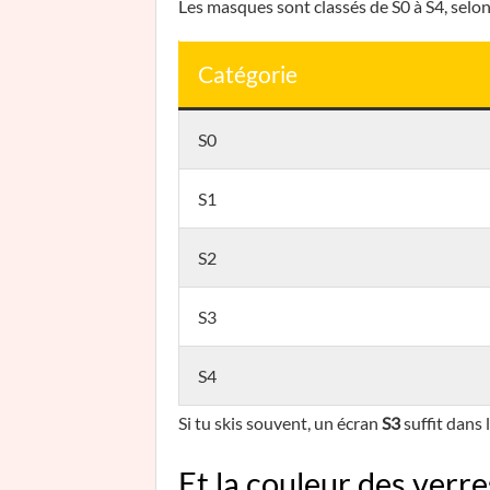
Les masques sont classés de S0 à S4, selon 
Catégorie
S0
S1
S2
S3
S4
Si tu skis souvent, un écran
S3
suffit dans 
Et la couleur des verres