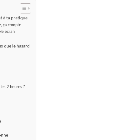
t à ta pratique
me, ça compte
ble écran
ux que le hasard
les 2 heures ?
)
donne