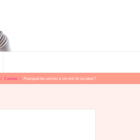
Search
for:
Search Button
/
Cuisine
/
Pourquoi les verres à vin ont-ils un pied ?