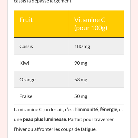
cassis la dépasse largement :
Fruit
Vitamine C
(pour 100g)
Cassis
180 mg
Kiwi
90 mg
Orange
53 mg
Fraise
50 mg
La vitamine C, on le sait, c’est
l’immunité
,
l’énergie
, et
une
peau plus lumineuse
. Parfait pour traverser
l’hiver ou affronter les coups de fatigue.