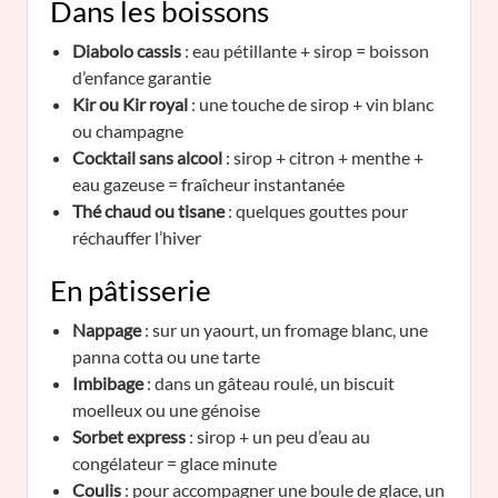
Dans les boissons
Diabolo cassis
: eau pétillante + sirop = boisson
d’enfance garantie
Kir ou Kir royal
: une touche de sirop + vin blanc
ou champagne
Cocktail sans alcool
: sirop + citron + menthe +
eau gazeuse = fraîcheur instantanée
Thé chaud ou tisane
: quelques gouttes pour
réchauffer l’hiver
En pâtisserie
Nappage
: sur un yaourt, un fromage blanc, une
panna cotta ou une tarte
Imbibage
: dans un gâteau roulé, un biscuit
moelleux ou une génoise
Sorbet express
: sirop + un peu d’eau au
congélateur = glace minute
Coulis
: pour accompagner une boule de glace, un