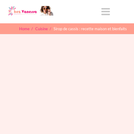
Home
/
Cuisine
/
Sirop de cassis : recette maison et bienfaits