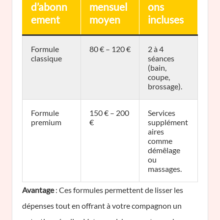
d’abonn
mensuel
ons
ement
moyen
incluses
Formule
80 € – 120 €
2 à 4
classique
séances
(bain,
coupe,
brossage).
Formule
150 € – 200
Services
premium
€
supplément
aires
comme
démêlage
ou
massages.
Avantage
: Ces formules permettent de lisser les
dépenses tout en offrant à votre compagnon un