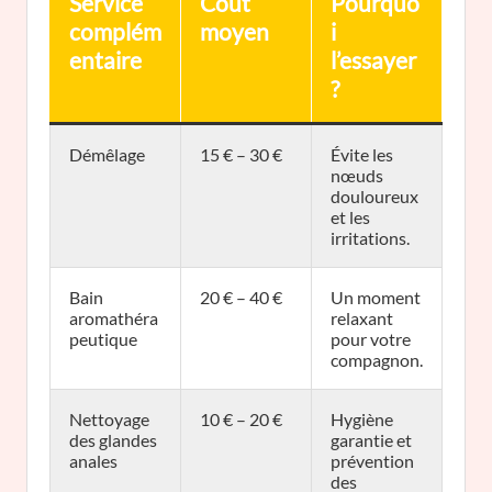
Service
Coût
Pourquo
complém
moyen
i
entaire
l’essayer
?
Démêlage
15 € – 30 €
Évite les
nœuds
douloureux
et les
irritations.
Bain
20 € – 40 €
Un moment
aromathéra
relaxant
peutique
pour votre
compagnon.
Nettoyage
10 € – 20 €
Hygiène
des glandes
garantie et
anales
prévention
des