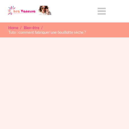
Home
/
Bien-être
/
Tuto : comment fabriquer une bouillotte sèche ?