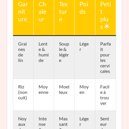
Gar
Ch
Tex
Poi
Peti
nit
ale
tur
ds
t
ure
ur
e
plu
s 🌟
Grai
Lent
Soup
Lége
Parfa
nes
e &
le &
r
it
de
humi
légèr
pour
lin
de
e
les
cervi
cales
Riz
Moy
Moel
Moy
Facil
(non
enne
leux
en
e à
cuit)
trou
ver
Noy
Inte
Mas
Lége
Sent
aux
nse
sant
r
eur