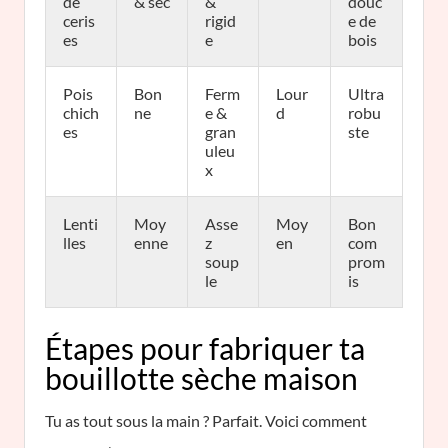
de
& sec
&
douc
ceris
rigid
e de
es
e
bois
Pois
Bon
Ferm
Lour
Ultra
chich
ne
e &
d
robu
es
gran
ste
uleu
x
Lenti
Moy
Asse
Moy
Bon
lles
enne
z
en
com
soup
prom
le
is
Étapes pour fabriquer ta
bouillotte sèche maison
Tu as tout sous la main ? Parfait. Voici comment