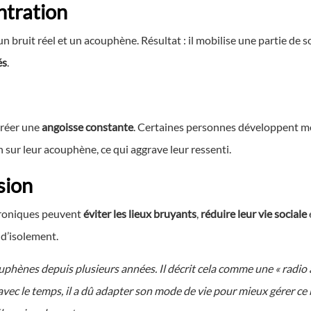
ntration
un bruit réel et un acouphène. Résultat : il mobilise une partie de s
és
.
créer une
angoisse constante
. Certaines personnes développent 
on sur leur acouphène, ce qui aggrave leur ressenti.
sion
hroniques peuvent
éviter les lieux bruyants
,
réduire leur vie sociale
 d’isolement.
uphènes depuis plusieurs années. Il décrit cela comme une « radio
s avec le temps, il a dû adapter son mode de vie pour mieux gérer ce 