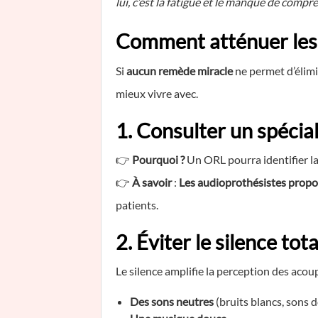
lui, c’est la fatigue et le manque de compr
Comment atténuer les
Si
aucun remède miracle
ne permet d’élimi
mieux vivre avec.
1. Consulter un spécial
👉
Pourquoi ?
Un ORL pourra identifier la
👉
À savoir
:
Les audioprothésistes propo
patients.
2. Éviter le silence tota
Le silence amplifie la perception des acoup
Des sons neutres
(bruits blancs, sons d