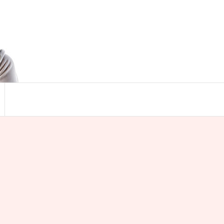
Search
for:
Search Button