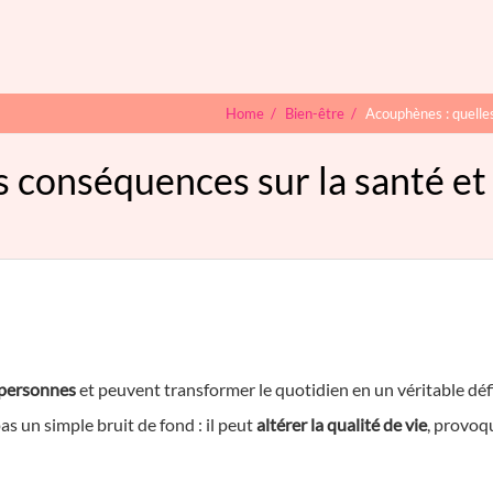
Home
/
Bien-être
/
Acouphènes : quelle
s conséquences sur la santé e
 personnes
et peuvent transformer le quotidien en un véritable déf
s un simple bruit de fond : il peut
altérer la qualité de vie
, provoqu