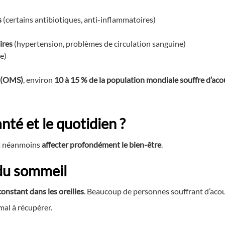
s
(certains antibiotiques, anti-inflammatoires)
ires
(hypertension, problèmes de circulation sanguine)
e)
é (OMS)
, environ
10 à 15 % de la population mondiale souffre d’ac
nté et le quotidien ?
eut néanmoins
affecter profondément le bien-être
.
 du sommeil
constant dans les oreilles
. Beaucoup de personnes souffrant d’ac
 mal à récupérer.