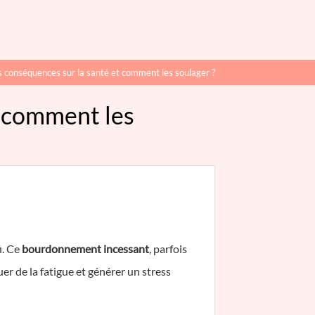
s conséquences sur la santé et comment les soulager ?
t comment les
i. Ce
bourdonnement incessant
, parfois
er de la fatigue et générer un stress