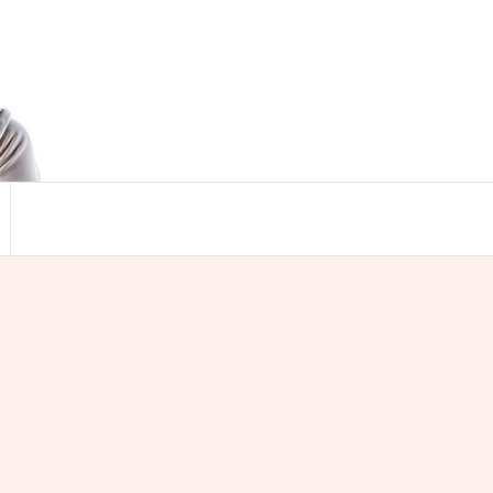
Search
for:
Search Button