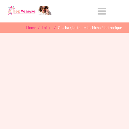
Home
/
Loisirs
/
Chicha : j’ai testé la chicha électronique