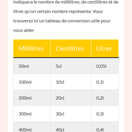
indiquera le nombre de millilitres, de centilitres et de
litres qu’un certain nombre représente. Vous
trouverez ici un tableau de conversion utile pour
vous aider
Millilitres
Centilitres
Litres
50ml
5cl
0,05l
100ml
10cl
0,1l
200ml
20cl
0,2l
300ml
30cl
0,3l
400ml
40cl
0,4l