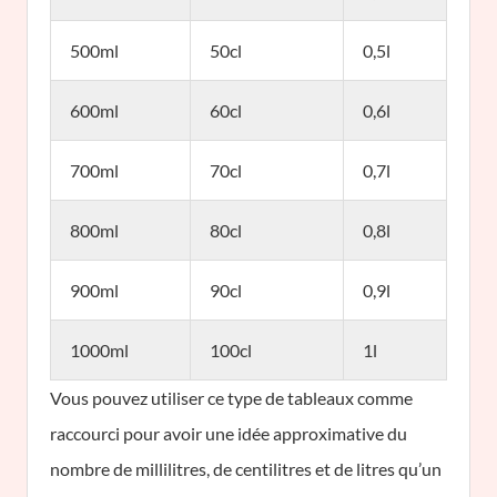
500ml
50cl
0,5l
600ml
60cl
0,6l
700ml
70cl
0,7l
800ml
80cl
0,8l
900ml
90cl
0,9l
1000ml
100cl
1l
Vous pouvez utiliser ce type de tableaux comme
raccourci pour avoir une idée approximative du
nombre de millilitres, de centilitres et de litres qu’un