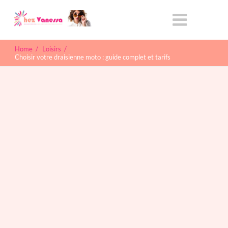
Home
/
Loisirs
/
Choisir votre draisienne moto : guide complet et tarifs