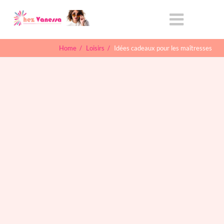
Home
/
Loisirs
/
Idées cadeaux pour les maîtresses