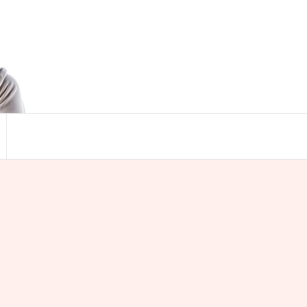
Search
for:
Search Button