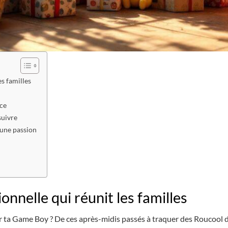
es familles
nce
suivre
, une passion
nnelle qui réunit les familles
ur ta Game Boy ? De ces après-midis passés à traquer des Roucool d