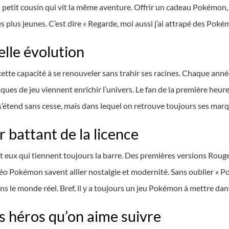
on petit cousin qui vit la même aventure. Offrir un cadeau Pokémon, c’
 plus jeunes. C’est dire « Regarde, moi aussi j’ai attrapé des Poké
lle évolution
tte capacité à se renouveler sans trahir ses racines. Chaque anné
ues de jeu viennent enrichir l’univers. Le fan de la première heure
s’étend sans cesse, mais dans lequel on retrouve toujours ses marq
r battant de la licence
st eux qui tiennent toujours la barre. Des premières versions Rou
vidéo Pokémon savent allier nostalgie et modernité. Sans oublier « P
s le monde réel. Bref, il y a toujours un jeu Pokémon à mettre dans
des héros qu’on aime suivre