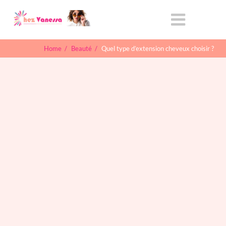
Home
/
Beauté
/
Quel type d’extension cheveux choisir ?