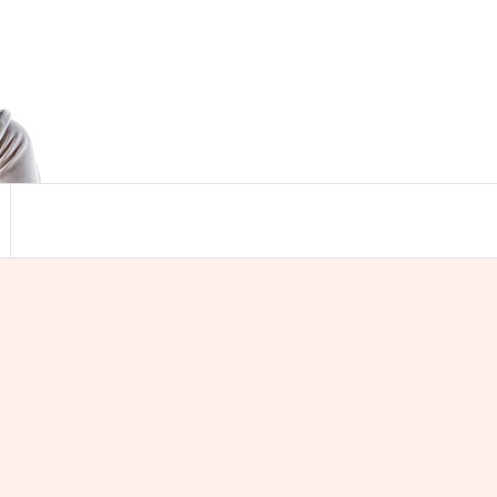
Search
for:
Search Button