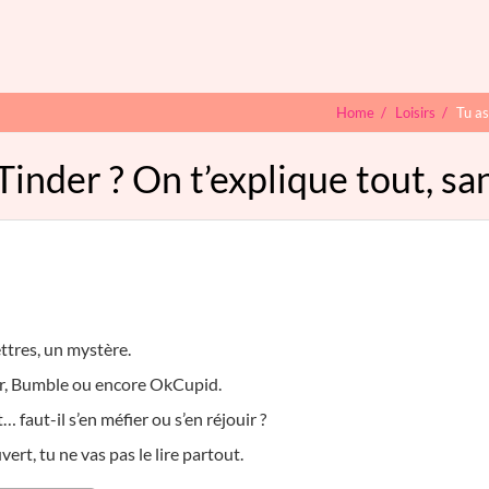
Home
/
Loisirs
/
Tu as
nder ? On t’explique tout, sa
ettres, un mystère.
er, Bumble ou encore OkCupid.
… faut-il s’en méfier ou s’en réjouir ?
ert, tu ne vas pas le lire partout.