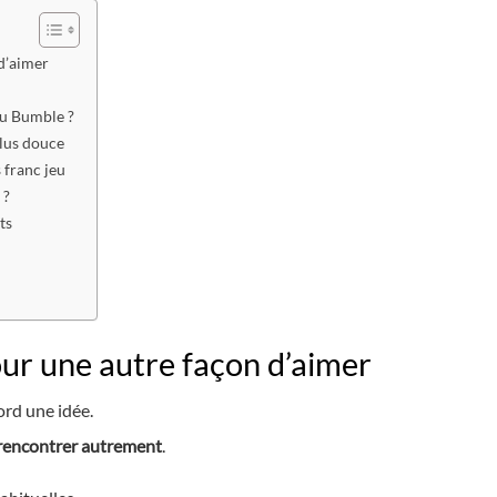
d’aimer
ou Bumble ?
lus douce
 franc jeu
 ?
ts
ur une autre façon d’aimer
ord une idée.
rencontrer autrement
.