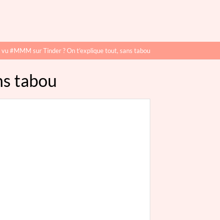
 vu #MMM sur Tinder ? On t’explique tout, sans tabou
ns tabou