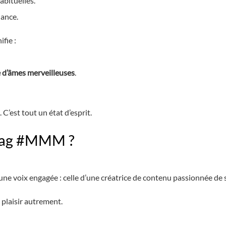
abituelles.
lance.
fie :
 d’âmes merveilleuses
.
C’est tout un état d’esprit.
htag #MMM ?
’une voix engagée : celle d’une créatrice de contenu passionnée de se
 plaisir autrement.