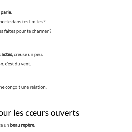
parle
.
specte dans tes limites ?
s faites pour te charmer ?
s actes
, creuse un peu.
, c’est du vent.
ne conçoit une relation.
ur les cœurs ouverts
te un
beau repère
.