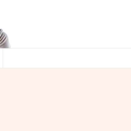
Search
for:
Search Button