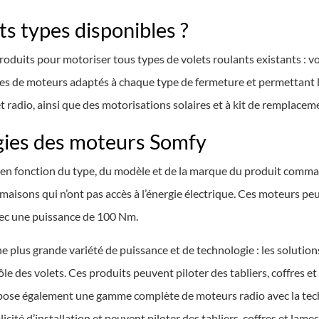
ts types disponibles ?
its pour motoriser tous types de volets roulants existants : vole
pes de moteurs adaptés à chaque type de fermeture et permettant 
t radio, ainsi que des motorisations solaires et à kit de remplacem
gies des moteurs Somfy
e en fonction du type, du modèle et de la marque du produit comma
aisons qui n’ont pas accès à l’énergie électrique. Ces moteurs pe
vec une puissance de 100 Nm.
ne plus grande variété de puissance et de technologie : les soluti
rôle des volets. Ces produits peuvent piloter des tabliers, coffres
opose également une gamme complète de moteurs radio avec la tec
icité d’installation et peuvent piloter des tabliers, coffres et lam