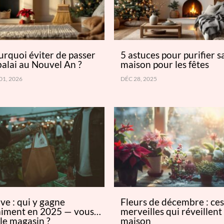
rquoi éviter de passer
5 astuces pour purifier s
balai au Nouvel An ?
maison pour les fêtes
01, 2026
DÉC 28, 2025
ve : qui y gagne
Fleurs de décembre : ce
aiment en 2025 — vous…
merveilles qui réveillent 
le magasin ?
maison