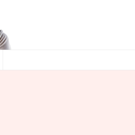
Search
for:
Search Button