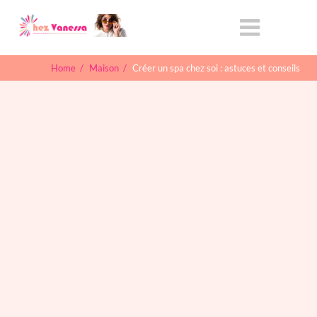
Home
/
Maison
/
Créer un spa chez soi : astuces et conseils